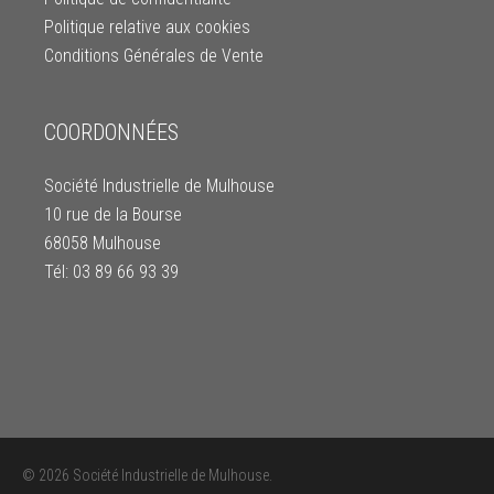
Politique relative aux cookies
Conditions Générales de Vente
COORDONNÉES
Société Industrielle de Mulhouse
10 rue de la Bourse
68058 Mulhouse
Tél: 03 89 66 93 39
© 2026 Société Industrielle de Mulhouse.