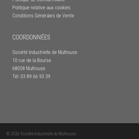
Politique relative aux cookies
Conditions Générales de Vente
COORDONNÉES
Société Industrielle de Mulhouse
10 rue de la Bourse
68058 Mulhouse
Tél: 03 89 66 93 39
© 2026 Société Industrielle de Mulhouse.