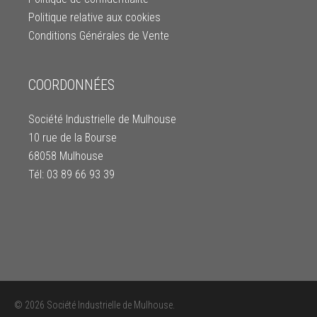
Politique relative aux cookies
Conditions Générales de Vente
COORDONNÉES
Société Industrielle de Mulhouse
10 rue de la Bourse
68058 Mulhouse
Tél: 03 89 66 93 39
© 2026 Société Industrielle de Mulhouse.