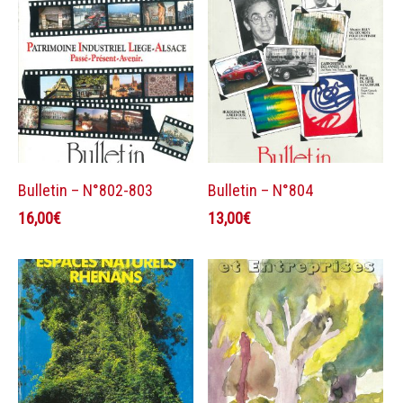
Ajouter au panier
Ajouter au panier
Bulletin – N°802-803
Bulletin – N°804
16,00
€
13,00
€