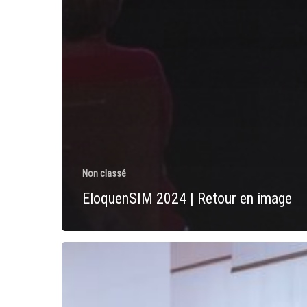
Non classé
EloquenSIM 2024 | Retour en image
Journée
d’étude
sur
le