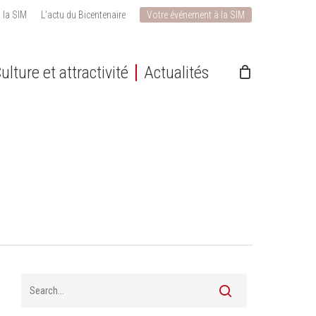
 la SIM
L’actu du Bicentenaire
Votre événement à la SIM
ulture et attractivité
Actualités