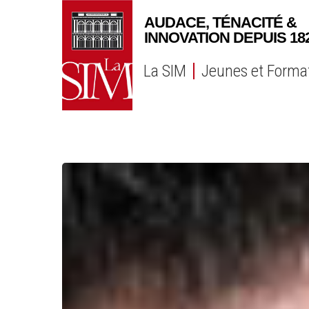
Skip
to
main
content
La SIM
Jeunes et Forma
YILMAZ
Hakan